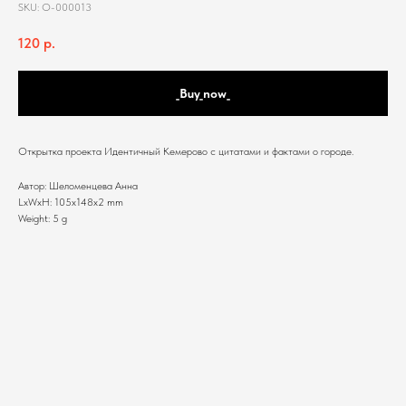
SKU:
O-000013
120
р.
_Buy_now_
Открытка проекта Идентичный Кемерово с цитатами и фактами о городе.
Автор: Шеломенцева Анна
LxWxH: 105x148x2 mm
Weight: 5 g