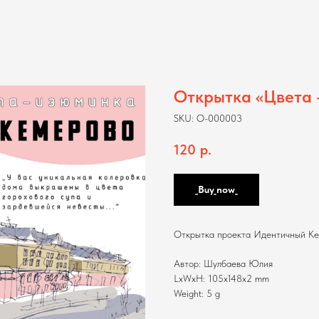
Открытка «Цвета 
SKU:
O-000003
120
р.
_Buy_now_
Открытка проекта Идентичный Кем
Автор: Шулбаева Юлия
LxWxH: 105x148x2 mm
Weight: 5 g