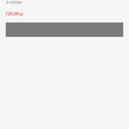
О-000260
120,00
р.