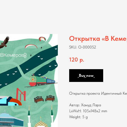
Открытка «В Кеме
SKU:
O-000052
120
р.
_Buy_now_
Открытка проекта Идентичный Кем
Автор: Хамуд Лара
LxWxH: 105x148x2 mm
Weight: 5 g