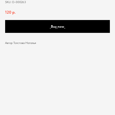
SKU:
О-000263
120
р.
_Buy_now_
Автор Толстова Наталья