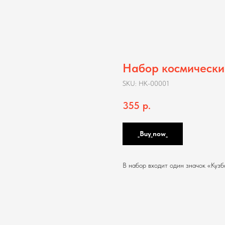
Набор космически
SKU:
НК-00001
355
р.
_Buy_now_
В набор входит один значок «Кузб