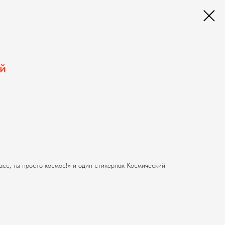
й
асс, ты просто космос!» и один стикерпак Космический