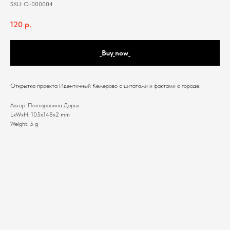
SKU:
O-000004
120
р.
_Buy_now_
Открытка проекта Идентичный Кемерово с цитатами и фактами о городе.
Автор: Полтаранина Дарья
LxWxH: 105x148x2 mm
Weight: 5 g